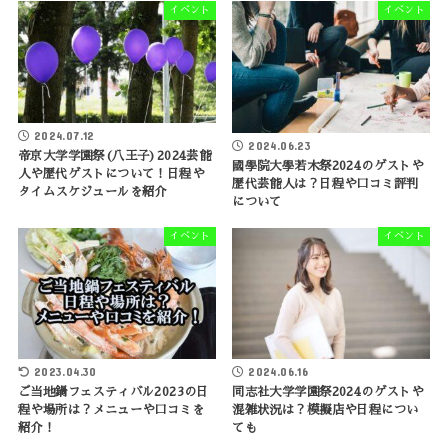
イベント
イベント
2024.07.12
2024.06.23
帝京大学学園祭(八王子)2024芸能
國學院大學若木祭2024のゲストや
人や歴代ゲストについて！日程や
歴代芸能人は？日程や口コミ評判
タイムスケジュールを紹介
について
イベント
イベント
2023.04.30
2024.06.16
ご当地鍋フェスティバル2023の日
同志社大学学園祭2024のゲストや
程や場所は？メニューや口コミを
混雑状況は？模擬店や日程につい
紹介！
ても