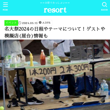
＝＝お祭りわっしょい＝＝
resort
MENU
SEARCH
2024.05.13
イベント
ADPR
名大祭2024の日程やテーマについて！ゲストや
模擬店(屋台)情報も