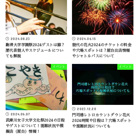
2024.08.23
2024.06.15
駒澤大学学園祭2024ゲストは誰？
能代の花火2024のチケットの料金
歴代芸能人やスケジュールについ
や穴場スポットは？屋台出店情報
ても解説
やシャトルバスについて
イベント
イベント
2023.12.20
2024.06.07
門司港レトロカウントダウン花火
武庫川女子大学文化祭2024の日程
2024時間や日程は？穴場スポット
やゲストについて！混雑状況や模
や混雑状況についても
擬店（屋台）情報！