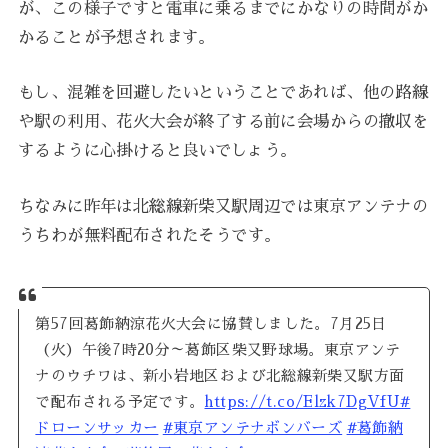
が、この様子ですと電車に乗るまでにかなりの時間がか
かることが予想されます。
もし、混雑を回避したいということであれば、他の路線
や駅の利用、花火大会が終了する前に会場からの撤収を
するように心掛けると良いでしょう。
ちなみに昨年は北総線新柴又駅周辺では東京アンテナの
うちわが無料配布されたそうです。
第57回葛飾納涼花火大会に協賛しました。7月25日
（火）午後7時20分～葛飾区柴又野球場。東京アンテ
ナのウチワは、新小岩地区および北総線新柴又駅方面
で配布される予定です。
https://t.co/Elzk7DgVfU
#
ドローンサッカー
#東京アンテナボンバーズ
#葛飾納