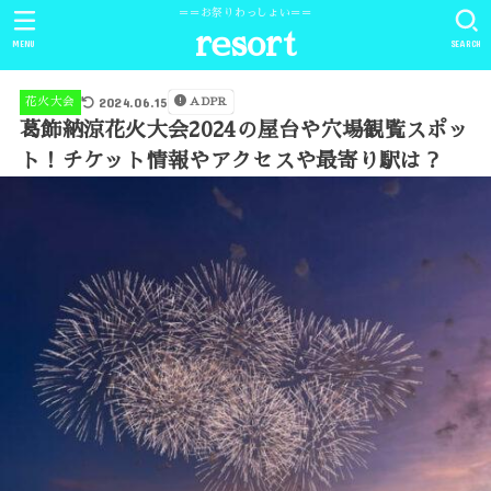
＝＝お祭りわっしょい＝＝
resort
MENU
SEARCH
2024.06.15
花火大会
ADPR
葛飾納涼花火大会2024の屋台や穴場観覧スポッ
ト！チケット情報やアクセスや最寄り駅は？