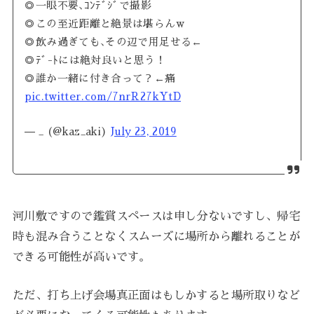
◎一眼不要､ｺﾝﾃﾞｼﾞで撮影
◎この至近距離と絶景は堪らんw
◎飲み過ぎても､その辺で用足せる←
◎ﾃﾞ-ﾄには絶対良いと思う！
◎誰か一緒に付き合って？←痛
pic.twitter.com/7nrR27kYtD
— _ (@kaz_aki)
July 23, 2019
河川敷ですので鑑賞スペースは申し分ないですし、帰宅
時も混み合うことなくスムーズに場所から離れることが
できる可能性が高いです。
ただ、打ち上げ会場真正面はもしかすると場所取りなど