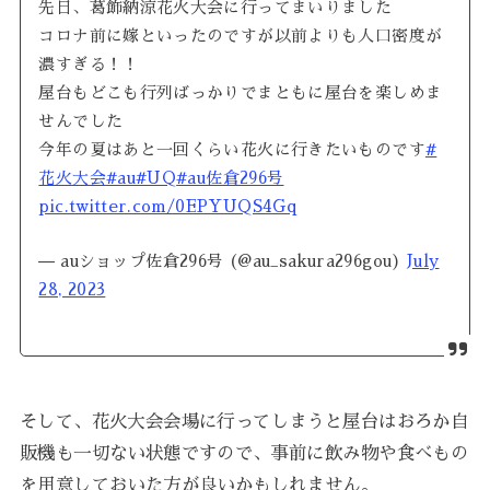
先日、葛飾納涼花火大会に行ってまいりました
コロナ前に嫁といったのですが以前よりも人口密度が
濃すぎる！！
屋台もどこも行列ばっかりでまともに屋台を楽しめま
せんでした
今年の夏はあと一回くらい花火に行きたいものです
#
花火大会
#au
#UQ
#au佐倉296号
pic.twitter.com/0EPYUQS4Gq
— auショップ佐倉296号 (@au_sakura296gou)
July
28, 2023
そして、花火大会会場に行ってしまうと屋台はおろか自
販機も一切ない状態ですので、事前に飲み物や食べもの
を用意しておいた方が良いかもしれません。