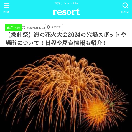
＝＝お祭りわっしょい＝＝
resort
MENU
SEARCH
2024.04.03
花火大会
ADPR
【按針祭】海の花火大会2024の穴場スポットや
場所について！日程や屋台情報も紹介！