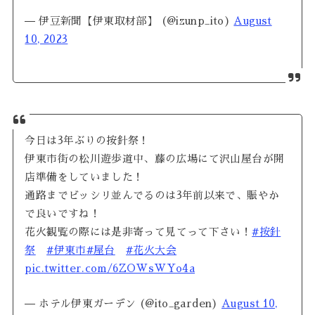
— 伊豆新聞【伊東取材部】 (@izunp_ito)
August
10, 2023
今日は3年ぶりの按針祭！
伊東市街の松川遊歩道中、藤の広場にて沢山屋台が開
店準備をしていました！
通路までビッシリ並んでるのは3年前以来で、賑やか
で良いですね！
花火観覧の際には是非寄って見てって下さい！
#按針
祭
#伊東市
#屋台
#花火大会
pic.twitter.com/6ZOWsWYo4a
— ホテル伊東ガーデン (@ito_garden)
August 10,