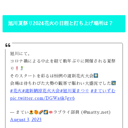
旭川夏祭り2024花火の日程と打ち上げ場所は？
旭川にて。
コロナ禍による中止を経て数年ぶりに開催される夏祭
り
そのスタートを彩るは恒例の道新花火大会
会場は待ちわびた大勢の観客で賑わい大盛況でした
#花火
#道新納涼花火大会
#旭川夏まつり
#まていずむ
pic.twitter.com/DGWs6kJgv6
— まてい
ラブライ部員 (@matty_net)
August 3, 2023