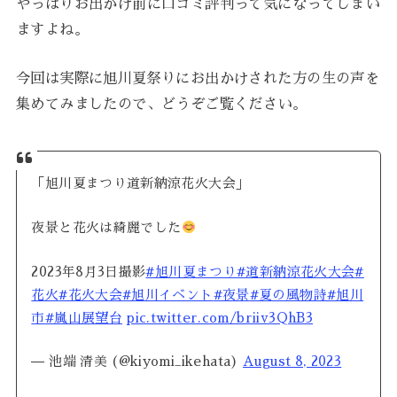
やっぱりお出かけ前に口コミ評判って気になってしまい
ますよね。
今回は実際に旭川夏祭りにお出かけされた方の生の声を
集めてみましたので、どうぞご覧ください。
「旭川夏まつり道新納涼花火大会」
夜景と花火は綺麗でした
2023年8月3日撮影
#旭川夏まつり
#道新納涼花火大会
#
花火
#花火大会
#旭川イベント
#夜景
#夏の風物詩
#旭川
市
#嵐山展望台
pic.twitter.com/briiv3QhB3
— 池端 清美 (@kiyomi_ikehata)
August 8, 2023