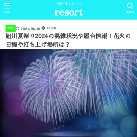
＝＝お祭りわっしょい＝＝
resort
MENU
SEARCH
2024.06.15
お祭
ADPR
旭川夏祭り2024の混雑状況や屋台情報！花火の
日程や打ち上げ場所は？